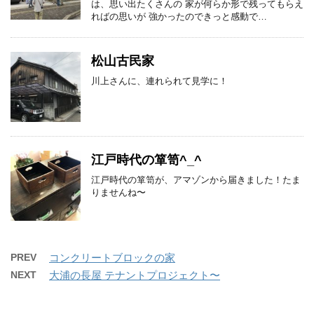
は、思い出たくさんの 家が何らか形で残ってもらえ
ればの思いが 強かったのできっと感動で…
松山古民家
川上さんに、連れられて見学に！
江戸時代の箪笥^_^
江戸時代の箪笥が、アマゾンから届きました！たま
りませんね〜
PREV
コンクリートブロックの家
NEXT
大浦の長屋 テナントプロジェクト〜