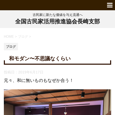
古民家に新たな価値を与え流通へ
全国古民家活用推進協会長崎支部
HOME
>
ブログ
>
ブログ
和モダン〜不思議なくらい
投稿日：
2019年6月17日
元々、和に無いものもなぜか合う！