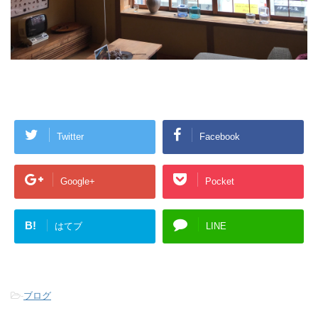
Twitter
Facebook
Google+
Pocket
B!
はてブ
LINE
-
ブログ