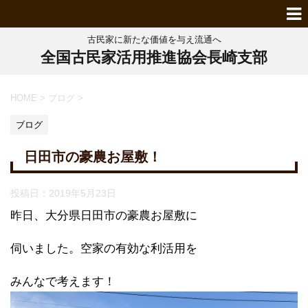
古民家に新たな価値を与え流通へ
全国古民家活用推進協会長崎支部
HOME
>
ブログ
>
ブログ
日田市の豪農お屋敷！
投稿日：
2019年5月23日
昨日、大分県日田市の豪農お屋敷に
伺いました。空家の有効な利活用を
みんなで考えます！